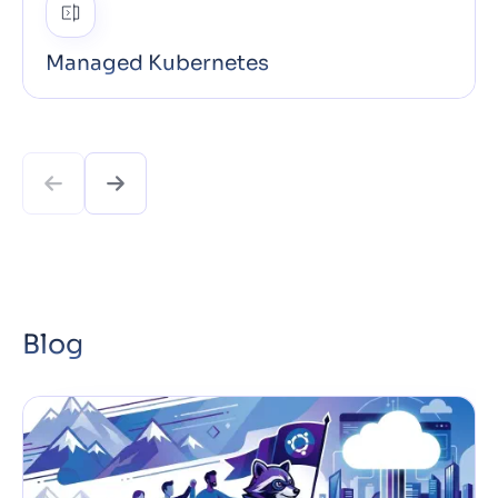
Managed Kubernetes
Auf offenen Standards aufgebaut und ohne Vendor-
Lock-in ist NKE von Anfang an CI/CD- & DevOps-
ready, damit sich dein Team auf das Ausliefern von
Code konzentrieren kann statt auf das Verwalten
von …
Mehr erfahren
Blog