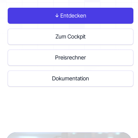
Entdecken
Kontakt
Zum Cockpit
Los geht's
Preisrechner
Dokumentation
Status
Support
Dokumentation
EN
DE