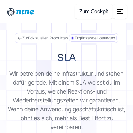
Zum Cockpit
Zurück zu allen Produkten
Ergänzende Lösungen
Search
for:
SLA
Produkte
Wir betreiben deine Infrastruktur und stehen
Blog
dafür gerade. Mit einem SLA weisst du im
Voraus, welche Reaktions- und
Case Studies
Wiederherstellungszeiten wir garantieren.
Wenn deine Anwendung geschäftskritisch ist,
Über uns
lohnt es sich, mehr als Best Effort zu
vereinbaren.
Preisrechner