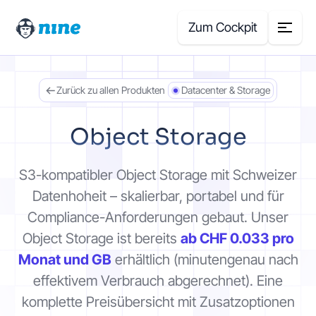
Zum Cockpit
Zurück zu allen Produkten
Datacenter & Storage
Search
for:
Object Storage
Produkte
S3-kompatibler Object Storage mit Schweizer
Blog
Datenhoheit – skalierbar, portabel und für
Compliance-Anforderungen gebaut. Unser
Case Studies
Object Storage ist bereits
ab CHF 0.033 pro
Monat und GB
erhältlich (minutengenau nach
Über uns
effektivem Verbrauch abgerechnet). Eine
komplette Preisübersicht mit Zusatzoptionen
Preisrechner