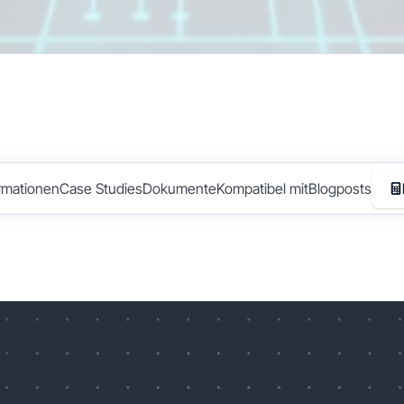
rmationen
Case Studies
Dokumente
Kompatibel mit
Blogposts