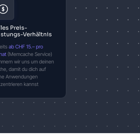
lles Preis-
istungs-Verhältnis
eits
ab CHF 15.– pro
nat
(Memcache Service)
mern wir uns um deinen
he, damit du dich auf
ine Anwendungen
zentrieren kannst