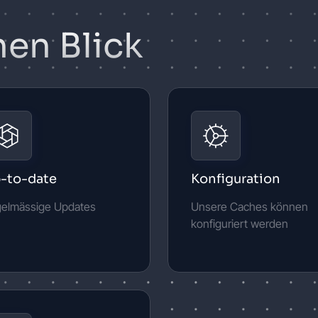
nen Blick
-to-date
Konfiguration
elmässige Updates
Unsere Caches können
konfiguriert werden