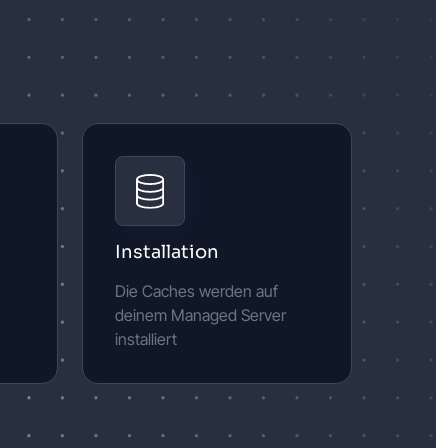
Installation
Die Caches werden auf
deinem Managed Server
installiert