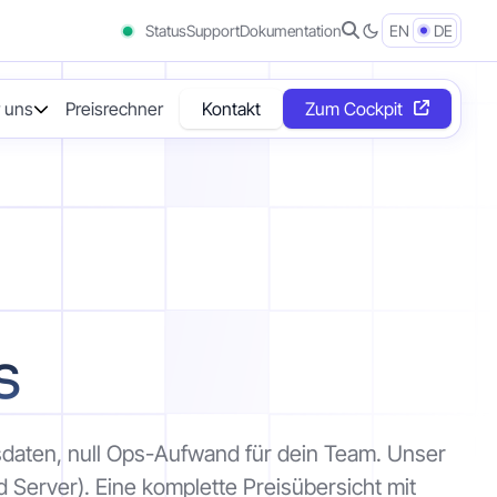
Status
Support
Dokumentation
EN
DE
 uns
Preisrechner
Kontakt
Zum Cockpit
s
daten, null Ops-Aufwand für dein Team. Unser
 Server). Eine komplette Preisübersicht mit