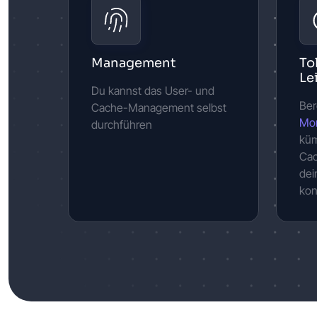
Management
To
Le
Du kannst das User- und
Ber
Cache-Management selbst
Mo
durchführen
küm
Cac
de
kon