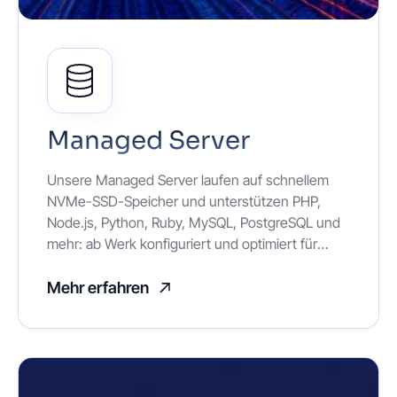
Managed Server
Unsere Managed Server laufen auf schnellem
NVMe-SSD-Speicher und unterstützen PHP,
Node.js, Python, Ruby, MySQL, PostgreSQL und
mehr: ab Werk konfiguriert und optimiert für
optimale Core Web Vitals. Integrierter DDoS-
Schutz und WAF halten deine Anwendungen
Mehr erfahren
sicher, während unser Schweizer Engineering-
Team Updates, Backups und Disaster Recovery
übernimmt, damit du dich auf dein Business
konzentrieren kannst.