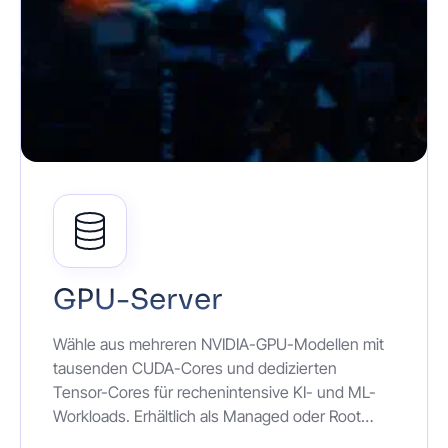
GPU-Server
Wähle aus mehreren NVIDIA-GPU-Modellen mit
tausenden CUDA-Cores und dedizierten
Tensor-Cores für rechenintensive KI- und ML-
Workloads. Erhältlich als Managed oder Root
Dedicated Server mit bis zu 2 TB RAM und