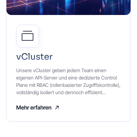
vCluster
Unsere vCluster geben jedem Team einen
eigenen API-Server und eine dedizierte Control
Plane mit RBAC (rollenbasierter Zugriffskontrolle),
vollständig isoliert und dennoch effizient
innerhalb der gemeinsamen NKE-Infrastruktur.
Ermögliche Developer Self-Service, damit Teams
Mehr erfahren
Cluster auf Abruf starten und beenden können,
während Sleep Mode und Auto-Delete
ungenutzte Ressourcen automatisch
zurückgewinnen. Das Ergebnis: deutlich