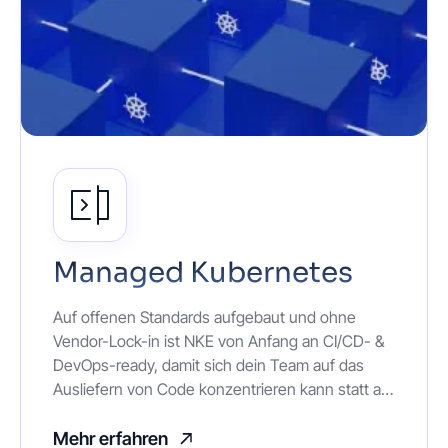
Managed Kubernetes
Auf offenen Standards aufgebaut und ohne
Vendor-Lock-in ist NKE von Anfang an CI/CD- &
DevOps-ready, damit sich dein Team auf das
Ausliefern von Code konzentrieren kann statt auf
das Verwalten von Clustern. Für weltweite
Skalierbarkeit ist unsere verwaltete Google
Mehr erfahren