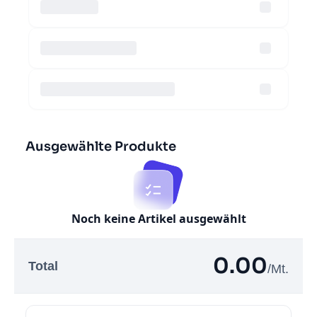
Kontakt
Los geht's
Status
Support
Dokumentation
EN
DE