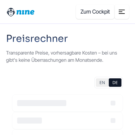
Zum Cockpit
Preisrechner
Search
for:
Transparente Preise, vorhersagbare Kosten – bei uns
Produkte
gibt's keine Überraschungen am Monatsende.
Blog
Case Studies
Über uns
Preisrechner