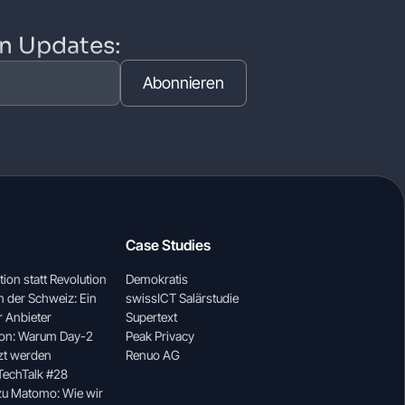
en Updates:
Abonnieren
Case Studies
ion statt Revolution
Demokratis
 der Schweiz: Ein
swissICT Salärstudie
r Anbieter
Supertext
ion: Warum Day-2
Peak Privacy
zt werden
Renuo AG
 TechTalk #28
zu Matomo: Wie wir