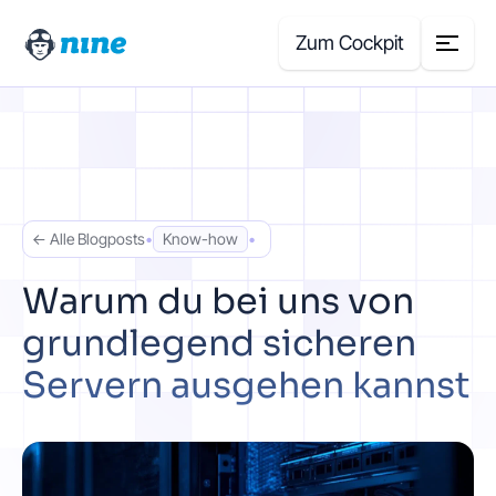
Zum Cockpit
Search
for:
Produkte
← Alle Blogposts
•
Know-how
•
Blog
Warum du bei uns von
grundlegend sicheren
Case Studies
Servern ausgehen kannst
Über uns
Preisrechner