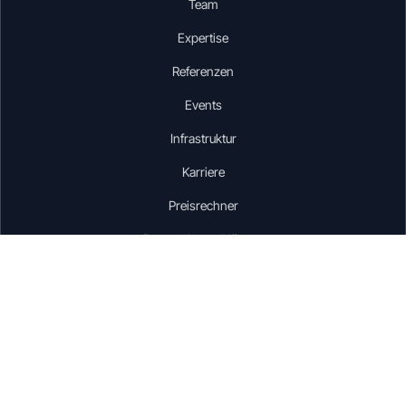
Team
Expertise
Referenzen
Events
Infrastruktur
Karriere
Preisrechner
Datenschutzerklärung
Impressum
AGB
Acceptable Use Policy
FAQ