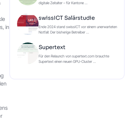
n
digitale Zeitalter – für Kantone …
swissICT Salärstudie
kle
, in
Ende 2024 stand swissICT vor einem unerwarteten
Notfall: Der bisherige Betreiber …
Supertext
Für den Relaunch von supertext.com brauchte
Supertext einen neuen GPU-Cluster …
ag
den
tens
r