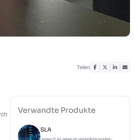
Teilen
Verwandte Produkte
rch
SLA
Unsere SLAs geben dir verbindliche Incident-