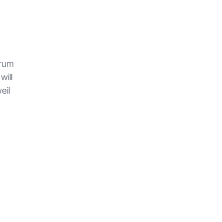
erum
will
eil