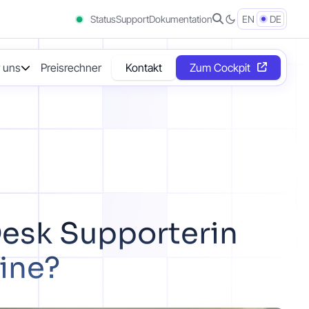
Status
Support
Dokumentation
EN
DE
 uns
Preisrechner
Kontakt
Zum Cockpit
Desk Supporterin
Nine?