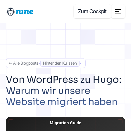
Zum Cockpit
Search
for:
Produkte
← Alle Blogposts
•
Hinter den Kulissen
•
Blog
Von WordPress zu Hugo:
Warum wir unsere
Case Studies
Website migriert haben
Über uns
Preisrechner