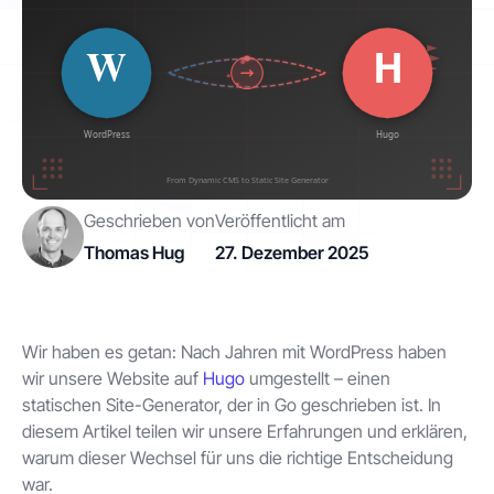
Kontakt
Los geht's
Geschrieben von
Veröffentlicht am
Thomas Hug
27. Dezember 2025
Status
Support
Dokumentation
EN
DE
Wir haben es getan: Nach Jahren mit WordPress haben
wir unsere Website auf
Hugo
umgestellt – einen
statischen Site-Generator, der in Go geschrieben ist. In
diesem Artikel teilen wir unsere Erfahrungen und erklären,
warum dieser Wechsel für uns die richtige Entscheidung
war.