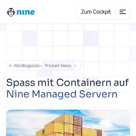
Zum Cockpit
Search
for:
Produkte
← Alle Blogposts
•
Produkt-News
•
Blog
Spass mit Containern auf
Nine Managed Servern
Case Studies
Über uns
Preisrechner