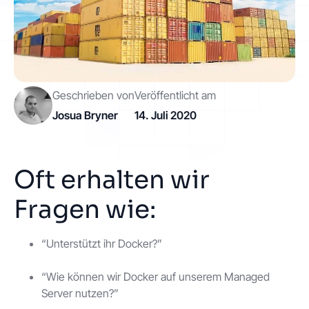
Kontakt
Los geht's
Geschrieben von
Veröffentlicht am
Josua Bryner
14. Juli 2020
Oft erhalten wir
Status
Support
Dokumentation
Fragen wie:
EN
DE
“Unterstützt ihr Docker?”
“Wie können wir Docker auf unserem Managed
Server nutzen?”