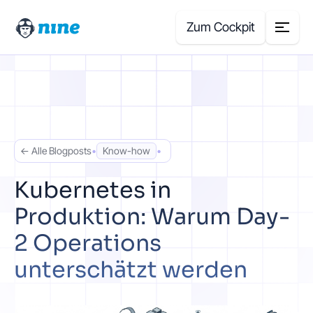
Zum Cockpit
Search
for:
Produkte
← Alle Blogposts
•
Know-how
•
Blog
Kubernetes in
Produktion: Warum Day-
Case Studies
2 Operations
Über uns
unterschätzt werden
Preisrechner