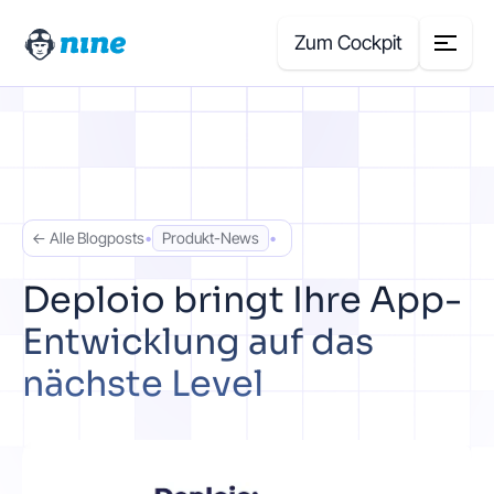
Zum Cockpit
Search
for:
Produkte
← Alle Blogposts
•
Produkt-News
•
Blog
Deploio bringt Ihre App-
Entwicklung auf das
Case Studies
nächste Level
Über uns
Preisrechner