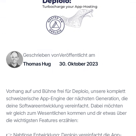
Kontakt
Los geht's
Geschrieben von
Veröffentlicht am
Thomas Hug
30. Oktober 2023
Status
Support
Dokumentation
Vorhang auf und Bühne frei für Deploio, unsere komplett
EN
DE
schweizerische App-Engine der nächsten Generation, die
deine Softwareentwicklung vereinfacht. Dabei möchten
wir gleich zum Wesentlichen kommen und dir etwas über
die wichtigsten Features erzählen:
👉 Nahtlose Entwicklung: Deploio vereinfacht die App-